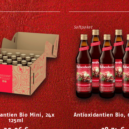
Saftpaket
antien Bio Mini, 24x
Antioxidantien Bio,
125ml