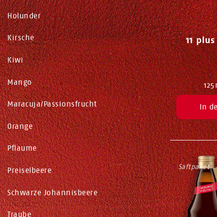
Holunder
Kirsche
11 plus
Kiwi
Mango
125
Maracuja/Passionsfrucht
In d
Orange
Pflaume
Saftpaket
Preiselbeere
Schwarze Johannisbeere
Traube