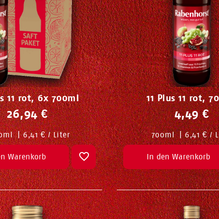
us 11 rot, 6x 700ml
11 Plus 11 rot, 
26,94 €
4,49 €
0
ml
|
6,41 € / Liter
700
ml
|
6,41 € / L
en Warenkorb
In den Warenkorb