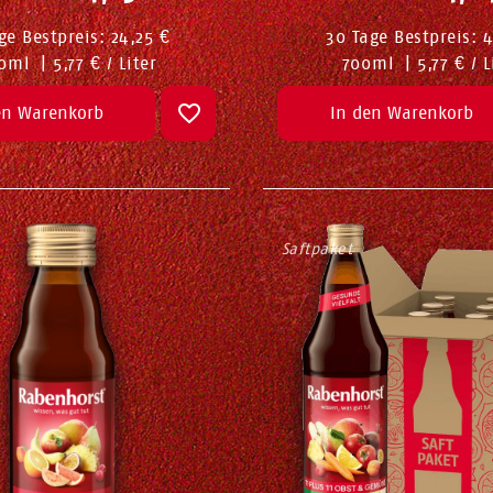
ge Bestpreis:
24,25 €
30 Tage Bestpreis:
4
0
ml
|
5,77 € / Liter
700
ml
|
5,77 € / L
en Warenkorb
In den Warenkorb
Saftpaket