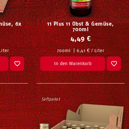
müse, 6x
11 Plus 11 Obst & Gemüse,
700ml
4,49 €
Liter
700
ml
|
6,41 € / Liter
In den Warenkorb
Saftpaket