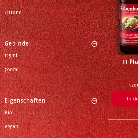
Zitrone
Gebinde
125ml
11 Pl
700ml
420
In d
Eigenschaften
Bio
Vegan