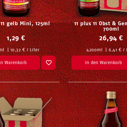
 11 gelb Mini, 125ml
11 plus 11 Obst & Ge
700ml
1,29 €
26,94 €
ml
|
10,32 € / Liter
4200
ml
|
6,41 € / 
en Warenkorb
In den Warenkorb