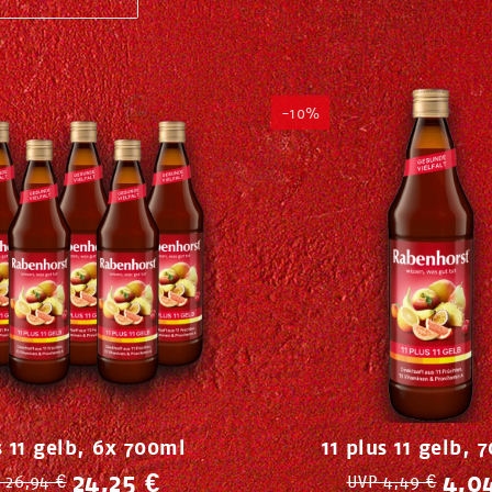
-10%
s 11 gelb, 6x 700ml
11 plus 11 gelb, 
24,25 €
4,0
 26,94 €
UVP 4,49 €