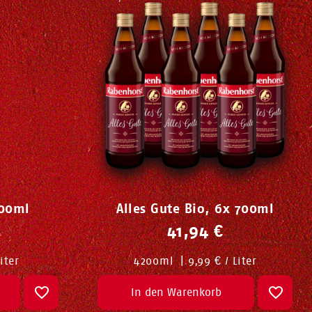
700ml
Alles Gute Bio, 6x 700ml
41,94 €
iter
4200
ml
|
9,99 € / Liter
In den Warenkorb