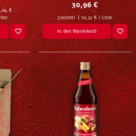
30,96 €
,04 €
iter
3000
ml
|
10,32 € / Liter
In den Warenkorb