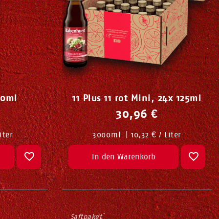
700ml
11 Plus 11 rot Mini, 24x 125ml
30,96 €
iter
3000
ml
|
10,32 € / Liter
In den Warenkorb
Saftpaket