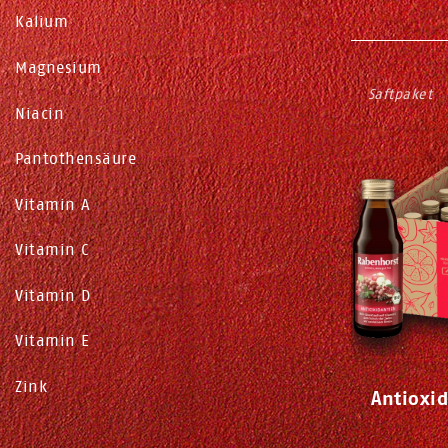
Kalium
Magnesium
Saftpaket
Niacin
Pantothensäure
Vitamin A
Vitamin C
Vitamin D
Vitamin E
Zink
Antioxid