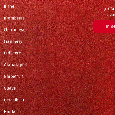
Birne
30 Ta
420
Brombeere
In d
Cherimoya
Cranberry
Erdbeere
Granatapfel
Grapefruit
Guave
Heidelbeere
Himbeere