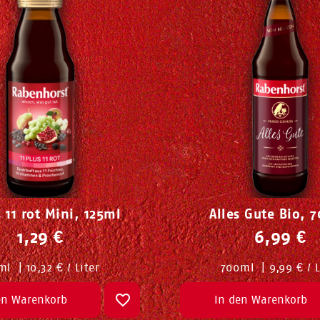
s 11 rot Mini, 125ml
Alles Gute Bio, 
1,29 €
6,99 €
ml
|
10,32 € / Liter
700
ml
|
9,99 € / L
en Warenkorb
In den Warenkorb