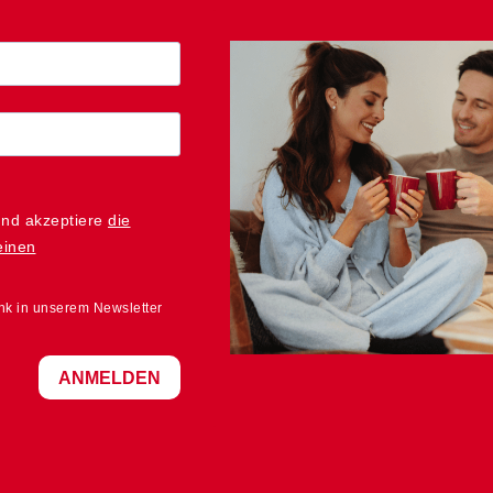
und akzeptiere
die
einen
ink in unserem Newsletter
ANMELDEN