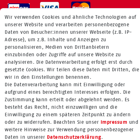
Wir verwenden Cookies und ähnliche Technologien auf
unserer Website und verarbeiten personenbezogene
Daten von Besucher:innen unserer Webseite (z.B. IP-
MEHR ÜBER UNS
Adresse), um z.B. Inhalte und Anzeigen zu
personalisieren, Medien von Drittanbietern
einzubinden oder Zugriffe auf unsere Website zu
Fragen zur Bestellung:
analysieren. Die Datenverarbeitung erfolgt erst durch
+49 (0) 241 / 95 78 26 11
gesetzte Cookies. Wir teilen diese Daten mit Dritten, die
Fragen zu Produkten:
wir in den Einstellungen benennen.
+49 (0) 2224 / 1805 - 84
Die Datenverarbeitung kann mit Einwilligung oder
aufgrund eines berechtigten Interesses erfolgen. Die
Zum Kontaktformular
Zustimmung kann erteilt oder abgelehnt werden. Es
besteht das Recht, nicht einzuwilligen und die
Mehr über Rabenhorst ®
Einwilligung zu einem späteren Zeitpunkt zu ändern
FOLGE UNS
oder zu widerrufen. Beachten Sie unser
Impressum
und
weitere Hinweise zur Verwendung personenbezogener
Daten in unserer
Daten­schutz­erklärung
.