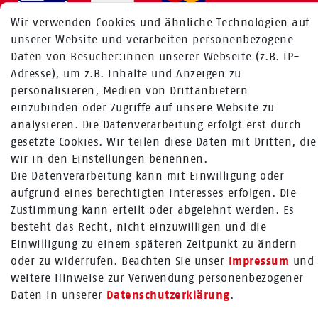
Wir verwenden Cookies und ähnliche Technologien auf
unserer Website und verarbeiten personenbezogene
MEHR ÜBER UNS
Daten von Besucher:innen unserer Webseite (z.B. IP-
Adresse), um z.B. Inhalte und Anzeigen zu
personalisieren, Medien von Drittanbietern
Fragen zur Bestellung:
einzubinden oder Zugriffe auf unsere Website zu
+49 (0) 241 / 95 78 26 11
analysieren. Die Datenverarbeitung erfolgt erst durch
gesetzte Cookies. Wir teilen diese Daten mit Dritten, die
Fragen zu Produkten:
wir in den Einstellungen benennen.
+49 (0) 2224 / 1805 - 84
Die Datenverarbeitung kann mit Einwilligung oder
Zum Kontaktformular
aufgrund eines berechtigten Interesses erfolgen. Die
Zustimmung kann erteilt oder abgelehnt werden. Es
Mehr über Rabenhorst ®
besteht das Recht, nicht einzuwilligen und die
Einwilligung zu einem späteren Zeitpunkt zu ändern
FOLGE UNS
oder zu widerrufen. Beachten Sie unser
Impressum
und
weitere Hinweise zur Verwendung personenbezogener
Daten in unserer
Daten­schutz­erklärung
.