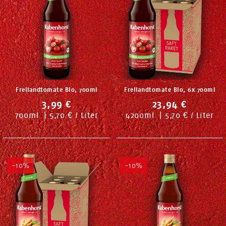
Freilandtomate Bio, 700ml
Freilandtomate Bio, 6x 700ml
3,99 €
23,94 €
700
ml
|
5,70 € / Liter
4200
ml
|
5,70 € / Liter
-10%
-10%