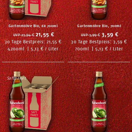
Gartenmöhre Bio, 6x 700ml
Gartenmöhre Bio, 700ml
21,55 €
3,59 €
UVP 23,94 €
UVP 3,99 €
30 Tage Bestpreis:
21,55 €
30 Tage Bestpreis:
3,59 €
4200
ml
|
5,13 € / Liter
700
ml
|
5,13 € / Liter
Saftpaket