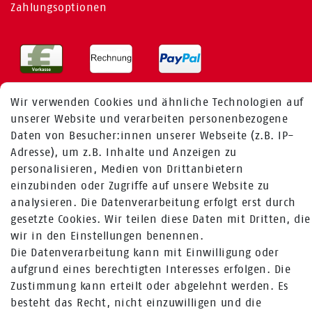
Zahlungsoptionen
Wir verwenden Cookies und ähnliche Technologien auf
unserer Website und verarbeiten personenbezogene
Daten von Besucher:innen unserer Webseite (z.B. IP-
Adresse), um z.B. Inhalte und Anzeigen zu
MEHR ÜBER UNS
personalisieren, Medien von Drittanbietern
einzubinden oder Zugriffe auf unsere Website zu
analysieren. Die Datenverarbeitung erfolgt erst durch
Fragen zur Bestellung:
gesetzte Cookies. Wir teilen diese Daten mit Dritten, die
+49 (0) 241 / 95 78 26 11
wir in den Einstellungen benennen.
Fragen zu Produkten:
Die Datenverarbeitung kann mit Einwilligung oder
+49 (0) 2224 / 1805 - 84
aufgrund eines berechtigten Interesses erfolgen. Die
Zustimmung kann erteilt oder abgelehnt werden. Es
Zum Kontaktformular
besteht das Recht, nicht einzuwilligen und die