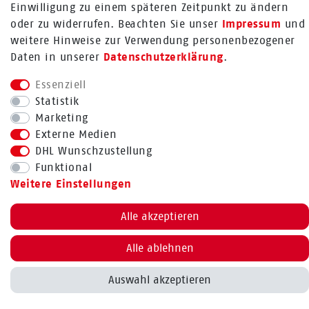
Einwilligung zu einem späteren Zeitpunkt zu ändern
Mehr über Rabenhorst ®
oder zu widerrufen. Beachten Sie unser
Impressum
und
FOLGE UNS
weitere Hinweise zur Verwendung personenbezogener
Daten in unserer
Daten­schutz­erklärung
.
Essenziell
Statistik
Marketing
Externe Medien
Bestellung widerrufen
DHL Wunschzustellung
Funktional
Weitere Einstellungen
BACK TO TOP
Alle akzeptieren
Alle ablehnen
Auswahl akzeptieren