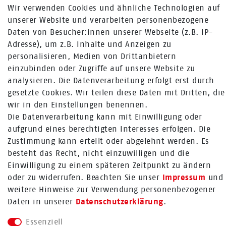
Wir verwenden Cookies und ähnliche Technologien auf
unserer Website und verarbeiten personenbezogene
MEHR ÜBER UNS
Daten von Besucher:innen unserer Webseite (z.B. IP-
Adresse), um z.B. Inhalte und Anzeigen zu
Fragen zur Bestellung:
personalisieren, Medien von Drittanbietern
+49 (0) 241 / 95 78 26 11
einzubinden oder Zugriffe auf unsere Website zu
analysieren. Die Datenverarbeitung erfolgt erst durch
Fragen zu Produkten:
gesetzte Cookies. Wir teilen diese Daten mit Dritten, die
+49 (0) 2224 / 1805 - 84
wir in den Einstellungen benennen.
Die Datenverarbeitung kann mit Einwilligung oder
Zum Kontaktformular
aufgrund eines berechtigten Interesses erfolgen. Die
Mehr über Rabenhorst ®
Zustimmung kann erteilt oder abgelehnt werden. Es
besteht das Recht, nicht einzuwilligen und die
FOLGE UNS
Einwilligung zu einem späteren Zeitpunkt zu ändern
oder zu widerrufen. Beachten Sie unser
Impressum
und
weitere Hinweise zur Verwendung personenbezogener
Daten in unserer
Daten­schutz­erklärung
.
Essenziell