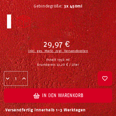
Gebindegröße:
3x 450ml
29,97 €
inkl. ges. MwSt. zzgl.
Versandkosten
Inhalt
1350
ml
Grundpreis
22,20 € / Liter
IN DEN WARENKORB
Versandfertig innerhalb 1-3 Werktagen