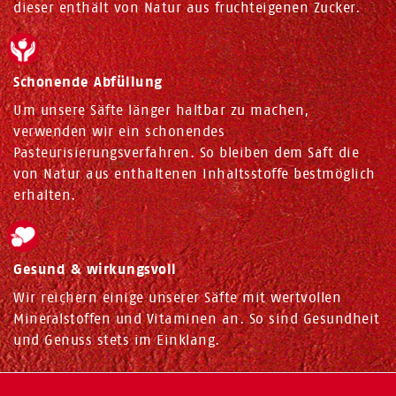
dieser enthält von Natur aus fruchteigenen Zucker.
Schonende Abfüllung
Um unsere Säfte länger haltbar zu machen,
verwenden wir ein schonendes
Pasteurisierungsverfahren. So bleiben dem Saft die
von Natur aus enthaltenen Inhaltsstoffe bestmöglich
erhalten.
Gesund & wirkungsvoll
Wir reichern einige unserer Säfte mit wertvollen
Mineralstoffen und Vitaminen an. So sind Gesundheit
und Genuss stets im Einklang.