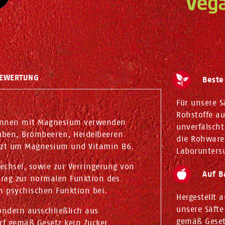
EWERTUNG
Beste
Für unsere S
Rohstoffe a
spannen mit Magnesium verwenden
unverfälscht
auben, Brombeeren, Heidelbeeren
die Rohware
nzt um Magnesium und Vitamin B6.
Laborunters
chsel, sowie zur Verringerung von
Auf B
trag zur normalen Funktion des
n psychischen Funktion bei.
Hergestellt
unsere Säfte
ondern ausschließlich aus
gemäß Gesetz
arf gemäß Gesetz kein Zucker