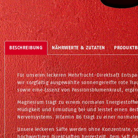
BESCHREIBUNG
NÄHRWERTE & ZUTATEN
PRODUKTB
Für unseren leckeren Mehrfrucht-Direktsaft Ent
wir sorgfältig ausgewählte sonnengereifte rote Tr
sowie eine Essenz von Passionsblumenkraut, ergä
Magnesium trägt zu einem normalen Energiestoffwe
Müdigkeit und Ermüdung bei und leistet einen Bei
Nervensystems. Vitamin B6 trägt zu einer normale
Unsere leckeren Säfte werden ohne Konzentrate, s
hochwertigen Direktsäften hergestellt. Dem Saft d