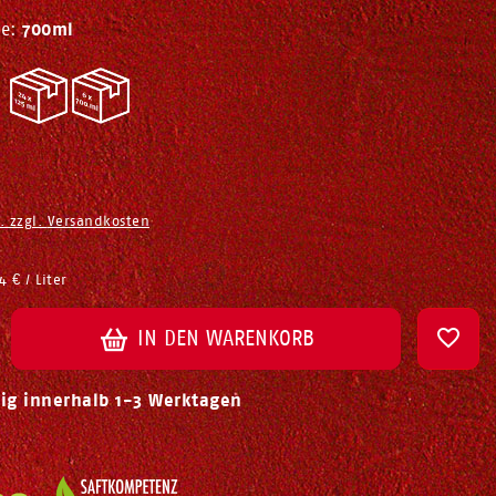
e:
700ml
. zzgl.
Versandkosten
4 € / Liter
IN DEN WARENKORB
tig innerhalb 1-3 Werktagen