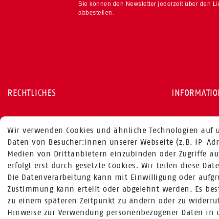
Sie können den Newsletter jederzeit über den L
abbestellen.
RECHTLICHES
INFORMATI
AGB
Versandopti
Wir verwenden Cookies und ähnliche Technologien auf 
Widerrufsrecht
Zahlungsopt
Daten von Besucher:innen unserer Webseite (z.B. IP-Adr
Medien von Drittanbietern einzubinden oder Zugriffe au
Datenschutzerklärung
erfolgt erst durch gesetzte Cookies. Wir teilen diese Da
Impressum
Die Datenverarbeitung kann mit Einwilligung oder aufgru
Barrierefreiheitsformular
Zustimmung kann erteilt oder abgelehnt werden. Es best
zu einem späteren Zeitpunkt zu ändern oder zu widerru
Barrierefreiheitserklärung
Hinweise zur Verwendung personenbezogener Daten in 