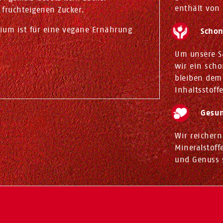
enthält von 
 fruchteigenen Zucker.
ium ist für eine vegane Ernährung
Schon
Um unsere S
wir ein scho
bleiben dem
Inhaltsstoff
Gesun
Wir reichern
Mineralstof
und Genuss s