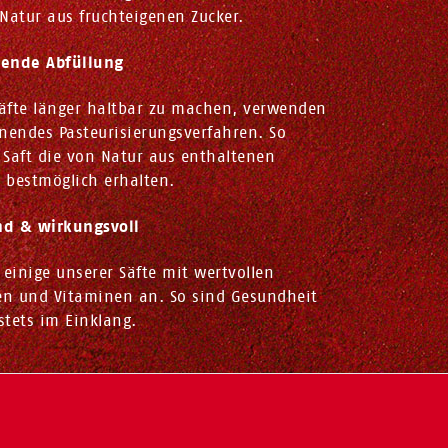
Natur aus fruchteigenen Zucker.
ende Abfüllung
äfte länger haltbar zu machen, verwenden
nendes Pasteurisierungsverfahren. So
 Saft die von Natur aus enthaltenen
e bestmöglich erhalten.
d & wirkungsvoll
 einige unserer Säfte mit wertvollen
fen und Vitaminen an. So sind Gesundheit
tets im Einklang.