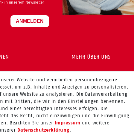
ink in unserem Newsletter
ANMELDEN
ONEN
MEHR ÜBER UNS
Fragen zur Bestellung:
onen
unserer Website und verarbeiten personenbezogene
+49 (0) 241 / 95 78 26 11
ionen
esse), um z.B. Inhalte und Anzeigen zu personalisieren,
f unsere Website zu analysieren. Die Datenverarbeitung
Fragen zu Produkten:
ten mit Dritten, die wir in den Einstellungen benennen.
+49 (0) 2224 / 1805 - 84
nd eines berechtigten Interesses erfolgen. Die
Zum Kontaktformular
eht das Recht, nicht einzuwilligen und die Einwilligung
fen. Beachten Sie unser
Impressum
und weitere
Mehr über Rabenhorst ®
unserer
Daten­schutz­erklärung
.