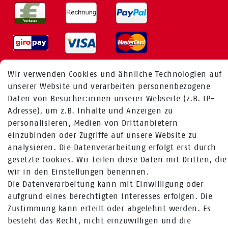
Wir verwenden Cookies und ähnliche Technologien auf
unserer Website und verarbeiten personenbezogene
MEHR ÜBER UNS
Daten von Besucher:innen unserer Webseite (z.B. IP-
Adresse), um z.B. Inhalte und Anzeigen zu
Fragen zur Bestellung:
personalisieren, Medien von Drittanbietern
+49 (0) 241 / 95 78 26 11
einzubinden oder Zugriffe auf unsere Website zu
analysieren. Die Datenverarbeitung erfolgt erst durch
Fragen zu Produkten:
gesetzte Cookies. Wir teilen diese Daten mit Dritten, die
+49 (0) 2224 / 1805 - 84
wir in den Einstellungen benennen.
Die Datenverarbeitung kann mit Einwilligung oder
Zum Kontaktformular
aufgrund eines berechtigten Interesses erfolgen. Die
Mehr über Rabenhorst ®
Zustimmung kann erteilt oder abgelehnt werden. Es
besteht das Recht, nicht einzuwilligen und die
FOLGE UNS