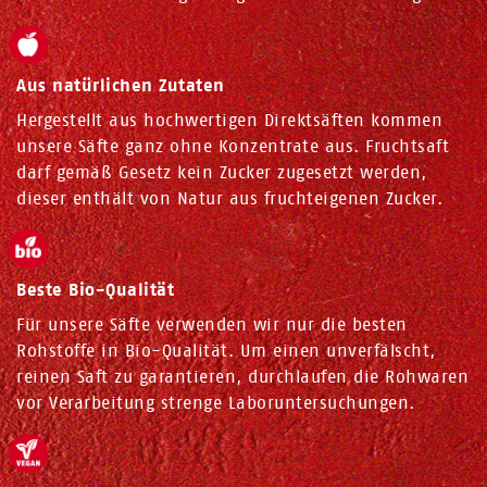
Aus natürlichen Zutaten
Hergestellt aus hochwertigen Direktsäften kommen
unsere Säfte ganz ohne Konzentrate aus. Fruchtsaft
darf gemäß Gesetz kein Zucker zugesetzt werden,
dieser enthält von Natur aus fruchteigenen Zucker.
Beste Bio-Qualität
Für unsere Säfte verwenden wir nur die besten
Rohstoffe in Bio-Qualität. Um einen unverfälscht,
reinen Saft zu garantieren, durchlaufen die Rohwaren
vor Verarbeitung strenge Laboruntersuchungen.