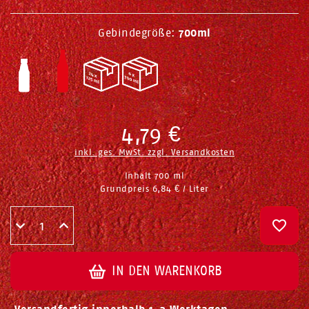
Gebindegröße:
700ml
4,79 €
inkl. ges. MwSt. zzgl.
Versandkosten
Inhalt
700
ml
Grundpreis
6,84 € / Liter
IN DEN WARENKORB