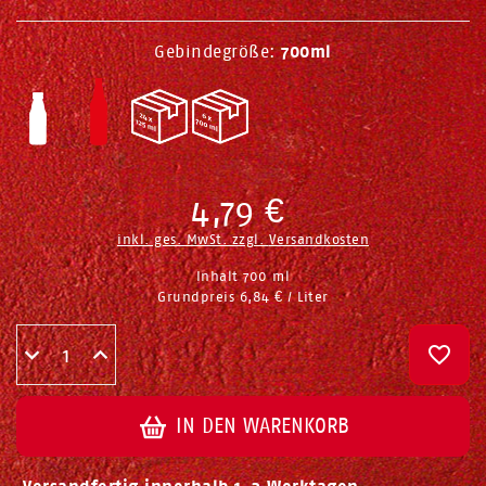
Gebindegröße:
700ml
4,79 €
inkl. ges. MwSt. zzgl.
Versandkosten
Inhalt
700
ml
Grundpreis
6,84 € / Liter
IN DEN WARENKORB