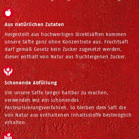
Aus natürlichen Zutaten
Hergestellt aus hochwertigen Direktsäften kommen
unsere Säfte ganz ohne Konzentrate aus. Fruchtsaft
darf gemäß Gesetz kein Zucker zugesetzt werden,
dieser enthält von Natur aus fruchteigenen Zucker.
Schonende Abfüllung
Um unsere Säfte länger haltbar zu machen,
verwenden wir ein schonendes
Pasteurisierungsverfahren. So bleiben dem Saft die
von Natur aus enthaltenen Inhaltsstoffe bestmöglich
erhalten.