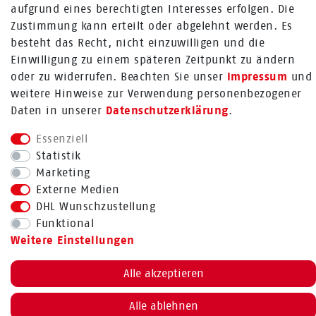
aufgrund eines berechtigten Interesses erfolgen. Die
Mehr über Rabenhorst ®
Zustimmung kann erteilt oder abgelehnt werden. Es
besteht das Recht, nicht einzuwilligen und die
FOLGE UNS
Einwilligung zu einem späteren Zeitpunkt zu ändern
oder zu widerrufen. Beachten Sie unser
Impressum
und
weitere Hinweise zur Verwendung personenbezogener
Daten in unserer
Daten­schutz­erklärung
.
Essenziell
Bestellung widerrufen
Statistik
Marketing
Externe Medien
DHL Wunschzustellung
BACK TO TOP
Funktional
Weitere Einstellungen
Alle akzeptieren
Alle ablehnen