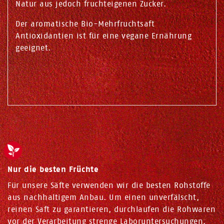
Natur aus jedoch fruchteigenen Zucker.
Der aromatische Bio-Mehrfruchtsaft
Antioxidantien ist für eine vegane Ernährung
geeignet.
Nur die besten Früchte
Für unsere Säfte verwenden wir die besten Rohstoffe
aus nachhaltigem Anbau. Um einen unverfälscht,
reinen Saft zu garantieren, durchlaufen die Rohwaren
vor der Verarbeitung strenge Laboruntersuchungen.