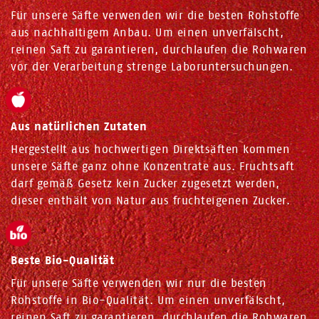
Für unsere Säfte verwenden wir die besten Rohstoffe
aus nachhaltigem Anbau. Um einen unverfälscht,
reinen Saft zu garantieren, durchlaufen die Rohwaren
vor der Verarbeitung strenge Laboruntersuchungen.
Aus natürlichen Zutaten
Hergestellt aus hochwertigen Direktsäften kommen
unsere Säfte ganz ohne Konzentrate aus. Fruchtsaft
darf gemäß Gesetz kein Zucker zugesetzt werden,
dieser enthält von Natur aus fruchteigenen Zucker.
Beste Bio-Qualität
Für unsere Säfte verwenden wir nur die besten
Rohstoffe in Bio-Qualität. Um einen unverfälscht,
reinen Saft zu garantieren, durchlaufen die Rohwaren