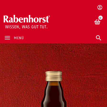
0
MENÜ