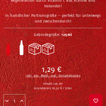
Regeneration durch Vitamin C aus Acerola und
Holunder!
In handlicher Portionsgröße – perfekt für unterwegs
und zwischendurch!
Gebindegröße:
125ml
1,29 €
inkl. ges. MwSt. zzgl.
Versandkosten
Inhalt
125
ml
Grundpreis
10,32 € / Liter