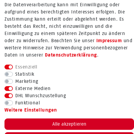
Zum Kontaktformular
Die Datenverarbeitung kann mit Einwilligung oder
aufgrund eines berechtigten Interesses erfolgen. Die
Mehr über Rabenhorst ®
Zustimmung kann erteilt oder abgelehnt werden. Es
besteht das Recht, nicht einzuwilligen und die
FOLGE UNS
Einwilligung zu einem späteren Zeitpunkt zu ändern
oder zu widerrufen. Beachten Sie unser
Impressum
und
weitere Hinweise zur Verwendung personenbezogener
Daten in unserer
Daten­schutz­erklärung
.
Essenziell
Bestellung widerrufen
Statistik
Marketing
Externe Medien
DHL Wunschzustellung
BACK TO TOP
Funktional
Weitere Einstellungen
Alle akzeptieren