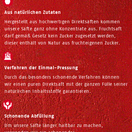
Aus natürlichen Zutaten
Hergestellt aus hochwertigen Direktsäften kommen
unsere Säfte ganz ohne Konzentrate aus. Fruchtsaft
darf gemäß Gesetz kein Zucker zugesetzt werden,
dieser enthält von Natur aus fruchteigenen Zucker.
Verfahren der Einmal-Pressung
Durch das besonders schonende Verfahren können
wir einen puren Direktsaft mit der ganzen Fülle seiner
natürlichen Inhaltsstoffe garantieren.
Schonende Abfüllung
Um unsere Säfte länger haltbar zu machen,