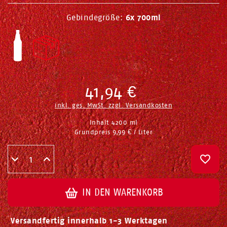
Gebindegröße:
6x 700ml
41,94 €
inkl. ges. MwSt. zzgl.
Versandkosten
Inhalt
4200
ml
Grundpreis
9,99 € / Liter
IN DEN WARENKORB
Versandfertig innerhalb 1-3 Werktagen