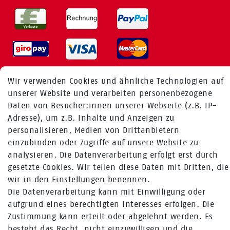
Wir verwenden Cookies und ähnliche Technologien auf
unserer Website und verarbeiten personenbezogene
MEHR ÜBER UNS
Daten von Besucher:innen unserer Webseite (z.B. IP-
Adresse), um z.B. Inhalte und Anzeigen zu
Fragen zur Bestellung:
personalisieren, Medien von Drittanbietern
+49 (0) 241 / 95 78 26 11
einzubinden oder Zugriffe auf unsere Website zu
analysieren. Die Datenverarbeitung erfolgt erst durch
Fragen zu Produkten:
gesetzte Cookies. Wir teilen diese Daten mit Dritten, die
+49 (0) 2224 / 1805 - 84
wir in den Einstellungen benennen.
Die Datenverarbeitung kann mit Einwilligung oder
Zum Kontaktformular
aufgrund eines berechtigten Interesses erfolgen. Die
Mehr über Rabenhorst ®
Zustimmung kann erteilt oder abgelehnt werden. Es
besteht das Recht, nicht einzuwilligen und die