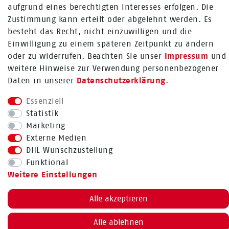
+49 (0) 2224 / 1805 - 84
aufgrund eines berechtigten Interesses erfolgen. Die
Zustimmung kann erteilt oder abgelehnt werden. Es
Zum Kontaktformular
besteht das Recht, nicht einzuwilligen und die
Einwilligung zu einem späteren Zeitpunkt zu ändern
Mehr über Rabenhorst ®
oder zu widerrufen. Beachten Sie unser
Impressum
und
FOLGE UNS
weitere Hinweise zur Verwendung personenbezogener
Daten in unserer
Daten­schutz­erklärung
.
Essenziell
Statistik
Marketing
Externe Medien
Bestellung widerrufen
DHL Wunschzustellung
Funktional
Weitere Einstellungen
BACK TO TOP
Alle akzeptieren
Alle ablehnen