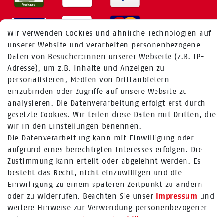
Wir verwenden Cookies und ähnliche Technologien auf
unserer Website und verarbeiten personenbezogene
Daten von Besucher:innen unserer Webseite (z.B. IP-
Adresse), um z.B. Inhalte und Anzeigen zu
MEHR ÜBER UNS
personalisieren, Medien von Drittanbietern
einzubinden oder Zugriffe auf unsere Website zu
Fragen zur Bestellung:
analysieren. Die Datenverarbeitung erfolgt erst durch
+49 (0) 241 / 95 78 26 11
gesetzte Cookies. Wir teilen diese Daten mit Dritten, die
wir in den Einstellungen benennen.
Fragen zu Produkten:
Die Datenverarbeitung kann mit Einwilligung oder
+49 (0) 2224 / 1805 - 84
aufgrund eines berechtigten Interesses erfolgen. Die
Zum Kontaktformular
Zustimmung kann erteilt oder abgelehnt werden. Es
besteht das Recht, nicht einzuwilligen und die
Mehr über Rabenhorst ®
Einwilligung zu einem späteren Zeitpunkt zu ändern
oder zu widerrufen. Beachten Sie unser
Impressum
und
FOLGE UNS
weitere Hinweise zur Verwendung personenbezogener